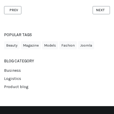
PREVIOUS ARTICLE: INVESTING IN EMPLOYEE TRAINING AND DEVE
NEXT ARTI
PREV
NEXT
POPULAR TAGS
Beauty
Magazine
Models
Fashion
Joomla
BLOG CATEGORY
Business
Logistics
Product blog