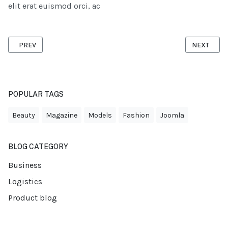
elit erat euismod orci, ac
PREVIOUS ARTICLE: MANAGING INVENTORY IN LOGISTICS: TECHN
NEXT ARTI
PREV
NEXT
POPULAR TAGS
Beauty
Magazine
Models
Fashion
Joomla
BLOG CATEGORY
Business
Logistics
Product blog